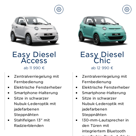
KONFIGURIEREN
KON
Easy Diesel
Easy Diesel
Access
Chic
ab 
11 990 
€
ab 
12 990 
€
Zentralverriegelung mit
Zentralverriegelung mit
Fernbedienung
Fernbedienung
Elektrische Fensterheber
Elektrische Fensterheber
Smartphone-Halterung
Smartphone-Halterung
Sitze in schwarzer
Sitze in schwarzer
Nubuk-Lederoptik mit
Nubuk-Lederoptik mit
jadefarbenen
jadefarbenen
Steppnähten
Steppnähten
Stahlfelgen 13" mit
130-mm-Lautsprecher in
Radzierblenden
den Türen mit
integriertem Bluetooth