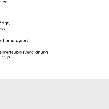
n er
tigt,
lso
13 homologiert
Fahrerlaubnisverordnung
 2017.