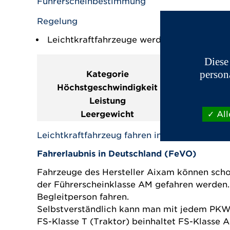
Führerscheinbestimmung
Regelung
Leichtkraftfahrzeuge werden in der Geset
Diese
person
Kategorie
Höchstgeschwindigkeit
Leistung
Leergewicht
All
3
Leichtkraftfahrzeug fahren in Deutschland
Fahrerlaubnis in Deutschland (FeVO)
Fahrzeuge des Hersteller Aixam können schon
der Führerscheinklasse AM gefahren werden. 
Begleitperson fahren.
Selbstverständlich kann man mit jedem PKW
FS-Klasse T (Traktor) beinhaltet FS-Klasse 