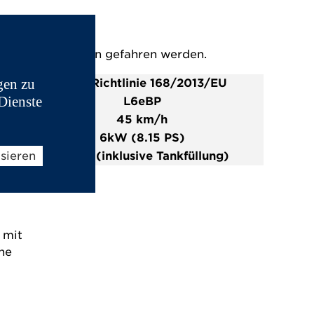
ohne Führerschein gefahren werden.
gen zu
Neue Richtlinie 168/2013/EU
Dienste
L6eBP
45 km/h
6kW (8.15
PS
)
isieren
425kg
(
inkl
u
s
ive Tankfüllung
)
 mit
ne