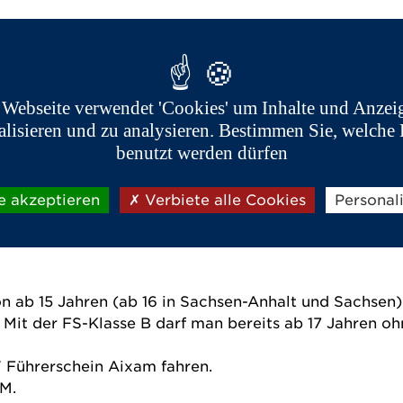
zgebung ähnlich wie Roller gesehen und dürfen nicht 
 Webseite verwendet 'Cookies' um Inhalte und Anzei
Bisherige Richtlinie 2002/24/EC
alisieren und zu analysieren. Bestimmen Sie, welche 
L6e
benutzt werden dürfen
45 km/h
4 kW (5.4
PS
)
e akzeptieren
50kg
(
exklusi
ve Tankfüllung und Ausstat
Verbiete alle Cookies
tungen
Personal
)
 ab 15 Jahren (ab 16 in Sachsen-Anhalt und Sachsen)
Mit der FS-Klasse B darf man bereits ab 17 Jahren oh
 Führerschein Aixam fahren.
AM.