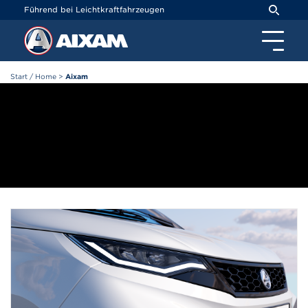
Cookie-Einstellungen
Führend bei Leichtkraftfahrzeugen
Start / Home
>
Aixam