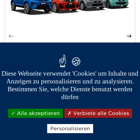
AIXAM DIESEL
Modellreihe
Diesel
ab 11 990 
€
Diese Webseite verwendet 'Cookies' um Inhalte und
Anzeigen zu personalisieren und zu analysieren.
Bestimmen Sie, welche Dienste benutzt werden
dürfen
Premium Modellreihe in 3 Designs erhältlich: Compact, Coupé
und SUV
Zuverlässiger und leiser Kubota-Motor
Bis zu 500 km Reichweite
Alle akzeptieren
Verbiete alle Cookies
Umfangreiche Individualisierungsmöglichkeiten
Personalisieren