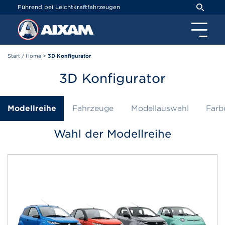
Cookie-Einstellungen
Führend bei Leichtkraftfahrzeugen
Start / Home
>
3D Konfigurator
3D Konfigurator
Modellreihe
Fahrzeuge
Modellauswahl
Farb
Wahl der Modellreihe