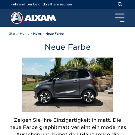
Cookie-Einstellungen
Führend bei Leichtkraftfahrzeugen
Start / Home
>
News
>
Neue Farbe
Neue Farbe
Zeigen Sie Ihre Einzigartigkeit in matt. Die
neue Farbe graphitmatt verleiht ein modernes
Aussehen und bringt den Glanz sowie die