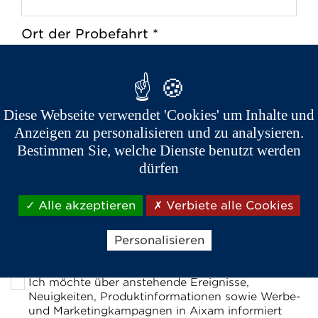
Ort der Probefahrt *
Bei einem Aixam Händler
Zuhause
Diese Webseite verwendet 'Cookies' um Inhalte und
Nach Händlern in der Nähe
Anzeigen zu personalisieren und zu analysieren.
suchen
Bestimmen Sie, welche Dienste benutzt werden
dürfen
Postleitzahl *
Alle akzeptieren
Verbiete alle Cookies
Personalisieren
Ich möchte über anstehende Ereignisse,
Neuigkeiten, Produktinformationen sowie Werbe-
und Marketingkampagnen in Aixam informiert