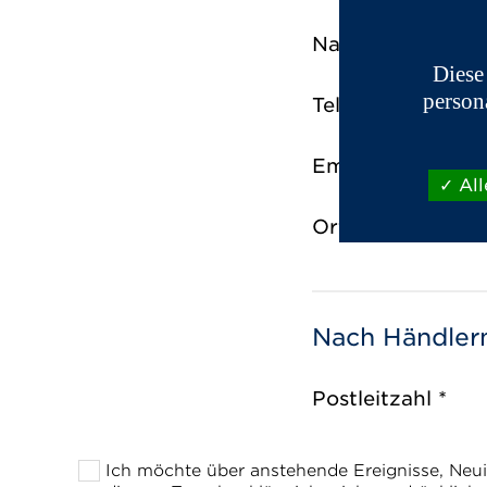
Nachname *
Diese
person
Telefon *
Email *
All
Ort der Probefah
Nach Händlern
Postleitzahl *
Ich möchte über anstehende Ereignisse, Neu