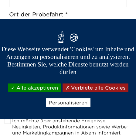
Ort der Probefahrt *
Bei einem Aixam Händler
Zuhause
Diese Webseite verwendet 'Cookies' um Inhalte und
Nach Händlern in der Nähe
Anzeigen zu personalisieren und zu analysieren.
suchen
Bestimmen Sie, welche Dienste benutzt werden
dürfen
Postleitzahl *
Alle akzeptieren
Verbiete alle Cookies
Personalisieren
Ich möchte über anstehende Ereignisse,
Neuigkeiten, Produktinformationen sowie Werbe-
und Marketingkampagnen in Aixam informiert