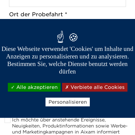
Ort der Probefahrt *
Bei einem Aixam Händler
Zuhause
Diese Webseite verwendet 'Cookies' um Inhalte und
Nach Händlern in der Nähe
Anzeigen zu personalisieren und zu analysieren.
suchen
Bestimmen Sie, welche Dienste benutzt werden
dürfen
Postleitzahl *
Alle akzeptieren
Verbiete alle Cookies
Personalisieren
Ich möchte über anstehende Ereignisse,
Neuigkeiten, Produktinformationen sowie Werbe-
und Marketingkampagnen in Aixam informiert