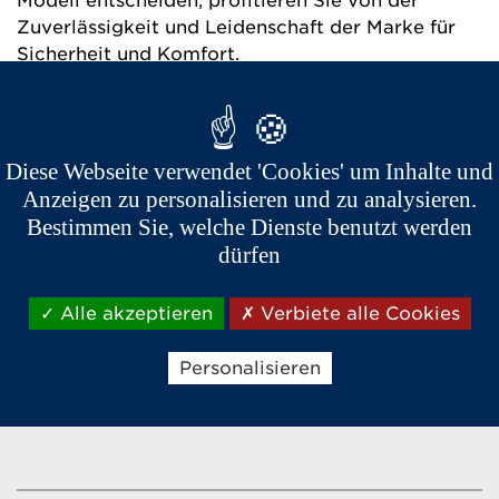
Modell entscheiden, profitieren Sie von der
Zuverlässigkeit und Leidenschaft der Marke für
Sicherheit und Komfort.
Entdecken Sie den
Konfigurator
und kreieren und
visualisieren
Sie Ihr zukünftiges Fahrzeug.
Es
stehen verschiedene Ausstattungen zur
Diese Webseite verwendet 'Cookies' um Inhalte und
Verfügung, um das Fahrzeug zu planen, das Ihren
Anzeigen zu personalisieren und zu analysieren.
Anforderungen entspricht.
Bestimmen Sie, welche Dienste benutzt werden
dürfen
Alle akzeptieren
Verbiete alle Cookies
Personalisieren