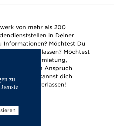
zwerk von mehr als 200
endienststellen in Deiner
u Informationen? Möchtest Du
hrzeug warten lassen? Möchtest
leistungen (Vermietung,
schriften ...) in Anspruch
Du bist, Du kannst dich
gen zu
IXAM-Profis verlassen!
Dienste
tz
isieren