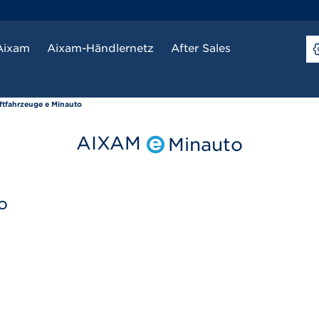
Aixam
Aixam-Händlernetz
After Sales
ftfahrzeuge e Minauto
AIXAM
Minauto
o