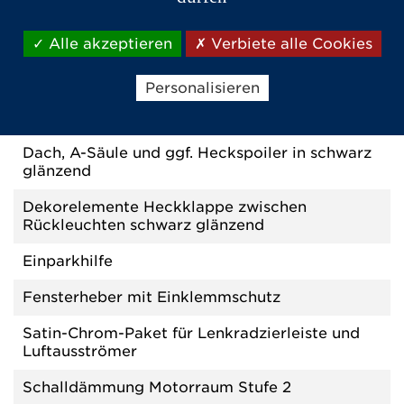
schwarz glänzend
Alle akzeptieren
Verbiete alle Cookies
Auspuff-Doppelendrohr-Dekor schwarz
glänzend
Personalisieren
Automatische Verriegelung der Türen bei 5
km/h
Dach, A-Säule und ggf. Heckspoiler in schwarz
glänzend
Dekorelemente Heckklappe zwischen
Rückleuchten schwarz glänzend
Einparkhilfe
Fensterheber mit Einklemmschutz
Satin-Chrom-Paket für Lenkradzierleiste und
Luftausströmer
Schalldämmung Motorraum Stufe 2