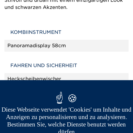
Stilvoll und urban mit einem einzigartigen Look
und schwarzen Akzenten.
KOMBIINSTRUMENT
Panoramadisplay 58cm
FAHREN UND SICHERHEIT
Heckscheibenwischer
Luftausströmer einstell- und regulierbar, rechts
und links
Diese Webseite verwendet 'Cookies' um Inhalte und
Anzeigen zu personalisieren und zu analysieren.
KOMFORT UND AUSSTATTUNG
Bestimmen Sie, welche Dienste benutzt werden
Armaturenbrett- und Türdekor innen in
dürfen