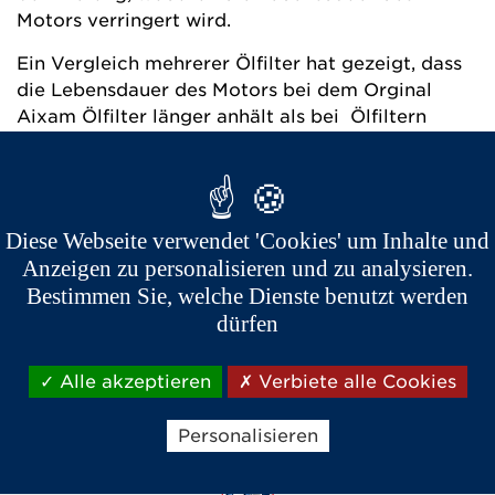
Motors verringert wird.
Ein Vergleich mehrerer Ölfilter hat gezeigt, dass
die Lebensdauer des Motors bei dem Orginal
Aixam Ölfilter länger anhält als bei Ölfiltern
anderer Marken. Die Orginal-Ölfilter passen
perfekt zu den von Aixam vorgegebenen
Wartungsintervallen.
Diese Webseite verwendet 'Cookies' um Inhalte und
Der Preisunterschied zwischen dem Aixam
Ölfilter und den Nachbau Ölfiltern beträgt nur
Anzeigen zu personalisieren und zu analysieren.
wenige Euro. Im Gegensatz dazu erreicht die
Bestimmen Sie, welche Dienste benutzt werden
Rechnung für einen Motorbruch durch schlechte
dürfen
Schmierung mehrere tausend Euro.
Alle akzeptieren
Verbiete alle Cookies
Personalisieren