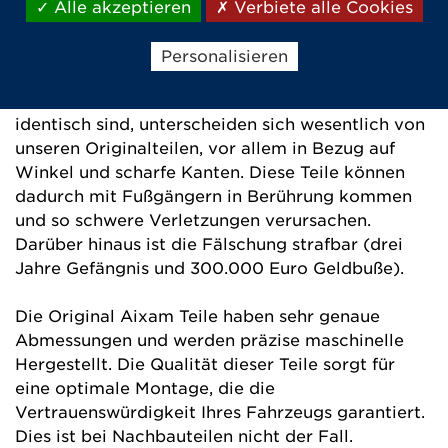
die Nachbauteile in großer Anzahl in Einzelteile
Alle akzeptieren
Verbiete alle Cookies
zerbrechen, was eine ernsthafte
Bedrohung bei
Unfällen darstellt.
Personalisieren
Bestimmte gefälschte Teile, die in ihrer Form
identisch sind, unterscheiden sich wesentlich von
unseren Originalteilen, vor allem in Bezug auf
Winkel und scharfe Kanten.
Diese Teile können
dadurch mit Fußgängern in Berührung kommen
und so schwere Verletzungen verursachen.
Darüber hinaus ist die Fälschung strafbar (drei
Jahre Gefängnis und 300.000 Euro Geldbuße).
Die Original Aixam
Teile haben sehr genaue
Abmessungen und werden präzise maschinelle
Hergestellt.
Die Qualität dieser Teile sorgt für
eine optimale Montage, die die
Vertrauenswürdigkeit Ihres Fahrzeugs garantiert.
Dies ist bei Nachbauteilen nicht der Fall.