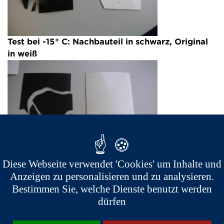
Test bei -15° C:
Nachbauteil in schwarz, Original
in weiß
Diese Webseite verwendet 'Cookies' um Inhalte und
Anzeigen zu personalisieren und zu analysieren.
Zusammenfassend stellen Nachbauteile ein
Bestimmen Sie, welche Dienste benutzt werden
großes Sicherheitsrisiko dar.
Tatsächlich können
dürfen
wir in Anbetracht der durchgeführten Crashtests
und der (oben erwähnten) Ergebnisse sehen, dass