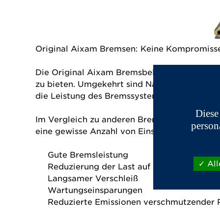
Original Aixam Bremsen: Keine Kompromisse,
Die Original Aixam Bremsbeläge sind speziell
zu bieten.
Umgekehrt sind Nachbau Bremsbeläg
die Leistung des Bremssystems.
Deshalb sol
Diese
Im Vergleich zu anderen Bremsbelägen auf d
person
eine gewisse Anzahl von Einschränkungen zu 
Gute Bremsleistung
All
Reduzierung der Last auf die
Bremsschei
Langsamer Verschleiß
Wartungseinsparungen
Reduzierte Emissionen verschmutzender P