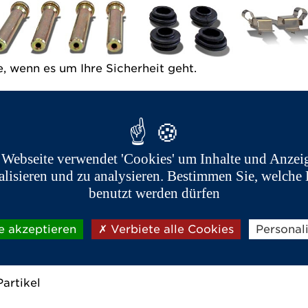
 wenn es um Ihre Sicherheit geht.
 für jedes Modell entwickelt, um eine optimale Brems
e für die Montage an verschiedenen Fahrzeugen entwi
lten Sie in keinem Fall einen Kompromiss eingehen u
 Webseite verwendet 'Cookies' um Inhalte und Anzei
em Markt, sind die Original Aixam Bremsbeläge entwo
alisieren und zu analysieren. Bestimmen Sie, welche 
erfüllen:
benutzt werden dürfen
e akzeptieren
Verbiete alle Cookies
Personal
ben
artikel