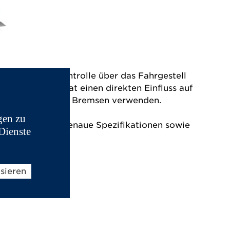
leistung und Kontrolle über das Fahrgestell
ckelt. Dies hat einen direkten Einfluss auf
nd Original Aixam Bremsen verwenden.
gen zu
rfen, um sehr genaue Spezifikationen sowie
Dienste
isieren